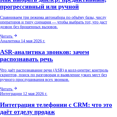
прогрессивный или ручной
Сравниваем три режима автонабора по объёму базы, числу
операторов и типу сценария — чтобы выбрать тот, что даст
дозвон без брошенных вызовов.
Читать
Аналитика
14 мая 2026 г.
ASR-аналитика звонков: зачем
распознавать речь
Что даёт распознавание речи (ASR) в колл-центре: контроль
скриптов, поиск по разговорам и выявление узких мест без
ручного прослушивания всех звонков.
Читать
Интеграции
12 мая 2026 г.
Интеграция телефонии с CRM: что это
даёт отделу продаж