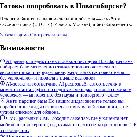
Готовы попробовать в Новосибирске?
Покажем Звонти на вашем сценарии обзвона — с учётом
часового пояса (UTC+7 (+4 часа к Москве)) и без обязательств.
Заказать демо
Смотреть тарифы
Возможности
AI-дайлер: предиктивный обзвон без паузы
Платформа сама
набирает базу, мгновенно отличает живого человека от
автоответчика и передаёт менеджеру только живые ответы —
без «алло-алло» и провала в начале разговора.
AI-детект автоответчика
AI распознаёт автоответчик в
момент снятия трубки и соединяет менеджера только с живым
человеком — мгновенно, без паузы и повторного «алло».
Анти-парсинг базы
По вашим лидам звоните только вы:
наработанные лиды остаются активом вашей компании, а не
чужим списком для обзвона.
СМС-рассылки
СМС доходит даже там, где у клиента нет
мобильного интернета, и дожимает то, что не закрыл звонок. 1 ₽
за сообщение.
Мониторинг в реальном времени
Состояние линий,