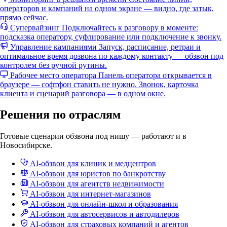
операторов и кампаний на одном экране — видно, где затык,
прямо сейчас.
Супервайзинг
Подключайтесь к разговору в моменте:
подсказка оператору, суфлирование или подключение к звонку.
Управление кампаниями
Запуск, расписание, ретраи и
оптимальное время дозвона по каждому контакту — обзвон под
контролем без ручной рутины.
Рабочее место оператора
Панель оператора открывается в
браузере — софтфон ставить не нужно. Звонок, карточка
клиента и сценарий разговора — в одном окне.
Решения по отраслям
Готовые сценарии обзвона под нишу — работают и в
Новосибирске.
AI-обзвон для клиник и медцентров
AI-обзвон для юристов по банкротству
AI-обзвон для агентств недвижимости
AI-обзвон для интернет-магазинов
AI-обзвон для онлайн-школ и образования
AI-обзвон для автосервисов и автодилеров
AI-обзвон для страховых компаний и агентов