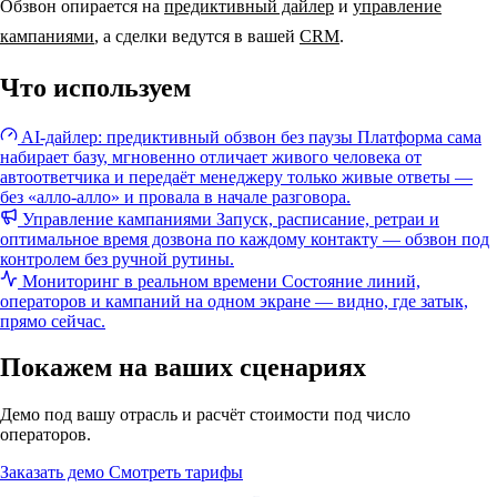
Обзвон опирается на
предиктивный дайлер
и
управление
кампаниями
, а сделки ведутся в вашей
CRM
.
Что используем
AI-дайлер: предиктивный обзвон без паузы
Платформа сама
набирает базу, мгновенно отличает живого человека от
автоответчика и передаёт менеджеру только живые ответы —
без «алло-алло» и провала в начале разговора.
Управление кампаниями
Запуск, расписание, ретраи и
оптимальное время дозвона по каждому контакту — обзвон под
контролем без ручной рутины.
Мониторинг в реальном времени
Состояние линий,
операторов и кампаний на одном экране — видно, где затык,
прямо сейчас.
Покажем на ваших сценариях
Демо под вашу отрасль и расчёт стоимости под число
операторов.
Заказать демо
Смотреть тарифы