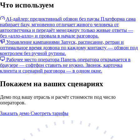
Что используем
AI-дайлер: предиктивный обзвон без паузы
Платформа сама
набирает базу, мгновенно отличает живого человека от
автоответчика и передаёт менеджеру только живые ответы —
без «алло-алло» и провала в начале разговора.
Управление кампаниями
Запуск, расписание, ретраи и
оптимальное время дозвона по каждому контакту — обзвон под
контролем без ручной рутины.
Рабочее место оператора
Панель оператора открывается в
браузере — софтфон ставить не нужно. Звонок, карточка
клиента и сценарий разговора — в одном окне.
Покажем на ваших сценариях
Демо под вашу отрасль и расчёт стоимости под число
операторов.
Заказать демо
Смотреть тарифы