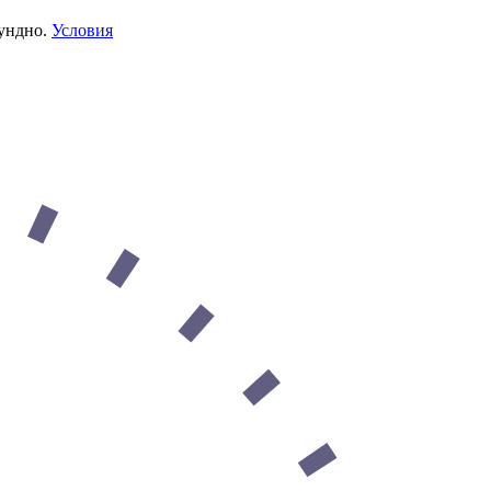
ундно.
Условия