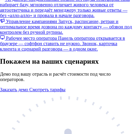
набирает базу, мгновенно отличает живого человека от
автоответчика и передаёт менеджеру только живые ответы —
без «алло-алло» и провала в начале разговора.
Управление кампаниями
Запуск, расписание, ретраи и
оптимальное время дозвона по каждому контакту — обзвон под
контролем без ручной рутины.
Рабочее место оператора
Панель оператора открывается в
браузере — софтфон ставить не нужно. Звонок, карточка
клиента и сценарий разговора — в одном окне.
Покажем на ваших сценариях
Демо под вашу отрасль и расчёт стоимости под число
операторов.
Заказать демо
Смотреть тарифы