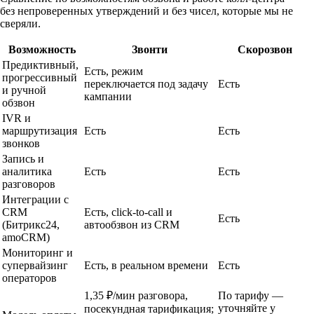
без непроверенных утверждений и без чисел, которые мы не
сверяли.
Возможность
Звонти
Скорозвон
Предиктивный,
Есть, режим
прогрессивный
переключается под задачу
Есть
и ручной
кампании
обзвон
IVR и
маршрутизация
Есть
Есть
звонков
Запись и
аналитика
Есть
Есть
разговоров
Интеграции с
CRM
Есть, click-to-call и
Есть
(Битрикс24,
автообзвон из CRM
amoCRM)
Мониторинг и
супервайзинг
Есть, в реальном времени
Есть
операторов
1,35 ₽/мин разговора,
По тарифу —
уточняйте у
посекундная тарификация;